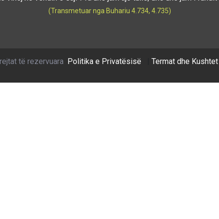
(Transmetuar nga Buhariu 4.734, 4.735)
rejtat të rezervuara
Politika e Privatësisë
|
Termat dhe Kushtet