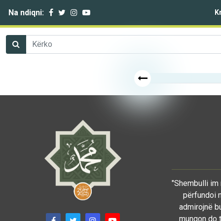
Na ndiqni:
K
"Shembulli im 
përfundoi n
admirojnë bu
mungon do të