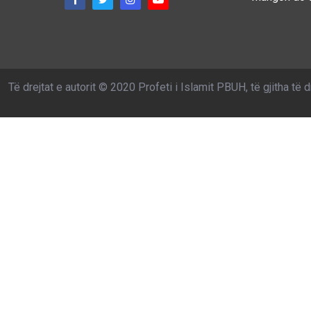
Të drejtat e autorit © 2020 Profeti i Islamit PBUH, të gjitha të d