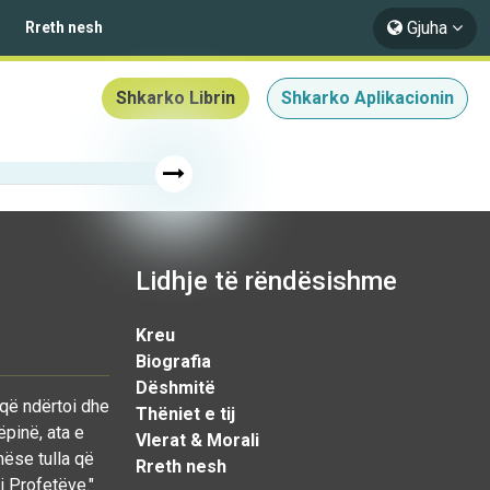
Gjuha
Rreth nesh
Shkarko Librin
Shkarko Aplikacionin
Lidhje të rëndësishme
Kreu
Biografia
Dëshmitë
 që ndërtoi dhe
Thëniet e tij
ëpinë, ata e
Vlerat & Morali
nëse tulla që
Rreth nesh
i Profetëve."