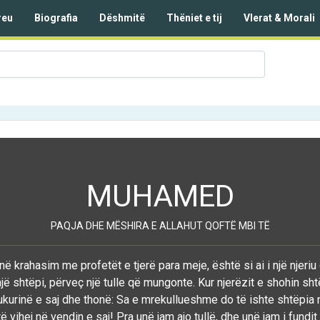
reu
Biografia
Dëshmitë
Thëniet e tij
Vlerat & Morali
MUHAMED
PAQJA DHE MËSHIRA E ALLAHUT QOFTË MBI TË
në krahasim me profetët e tjerë para meje, është si ai i një njeriu
jë shtëpi, përveç një tulle që mungonte. Kur njerëzit e shohin sht
kurinë e saj dhe thonë: Sa e mrekullueshme do të ishte shtëpia 
 vihej në vendin e saj! Pra unë jam ajo tullë, dhe unë jam i fundit 