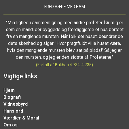
FRED VÆRE MED HAM
"Min lighed i sammenligning med andre profeter før mig er
som en mand, der byggede og færdiggjorde et hus bortset
fra en manglende mursten. Når folk ser huset, beundrer de
dets skønhed og siger: 'Hvor pragtfuldt ville huset være,
hvis den manglende mursten blev sat på plads!' Så jeg er
den mursten, og jeg er den sidste af Profeterne."
(Fortalt af Bukhari 4.734, 4.735)
Vigtige links
Hjem
Biografi
Vidnesbyrd
Hans ord
Værdier & Moral
Om os