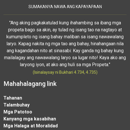
SUMAKANYA NAWA ANG KAPAYAPAAN
"Ang aking pagkakatulad kung ihahambing sa ibang mga
propeta bago sa akin, ay tulad ng isang tao na nagtayo at
kumumpleto ng isang bahay maliban sa isang nawawalang
laryo. Kapag nakita ng mga tao ang bahay, hinahangaan nila
ang kagandahan nito at sinasabi: Kay ganda ng bahay kung
mailalagay ang nawawalang laryo sa lugar nito! Kaya ako ang
laryong iyon, at ako ang huli sa mga Propeta."
(Isinalaysay ni Bukhari 4.734, 4.735)
Mahahalagang link
Tahanan
Talambuhay
Mga Patotoo
Kanyang mga kasabihan
Mga Halaga at Moralidad