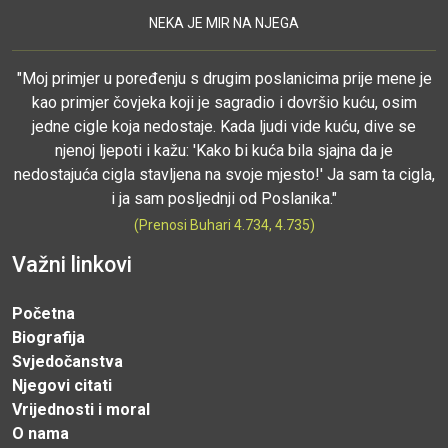
NEKA JE MIR NA NJEGA
"Moj primjer u poređenju s drugim poslanicima prije mene je
kao primjer čovjeka koji je sagradio i dovršio kuću, osim
jedne cigle koja nedostaje. Kada ljudi vide kuću, dive se
njenoj ljepoti i kažu: 'Kako bi kuća bila sjajna da je
nedostajuća cigla stavljena na svoje mjesto!' Ja sam ta cigla,
i ja sam posljednji od Poslanika."
(Prenosi Buhari 4.734, 4.735)
Važni linkovi
Početna
Biografija
Svjedočanstva
Njegovi citati
Vrijednosti i moral
O nama