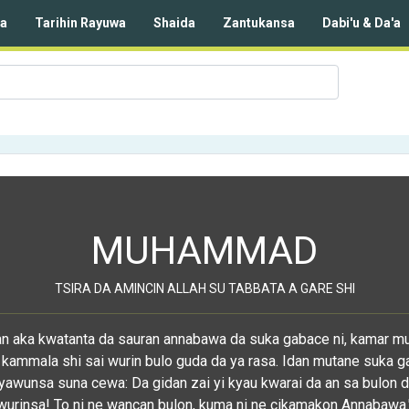
da
Tarihin Rayuwa
Shaida
Zantukansa
Dabi'u & Da'a
MUHAMMAD
TSIRA DA AMINCIN ALLAH SU TABBATA A GARE SHI
dan aka kwatanta da sauran annabawa da suka gabace ni, kamar m
 kammala shi sai wurin bulo guda da ya rasa. Idan mutane suka g
yawunsa suna cewa: Da gidan zai yi kyau kwarai da an sa bulon d
wurinsa! To ni ne wancan bulon, kuma ni ne cikamakon Annabawa.