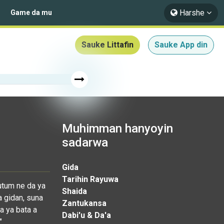
Harshe
Game da mu
Sauke Littafin
Sauke App din
Muhimman hanyoyin
sadarwa
Gida
Tarihin Rayuwa
utum ne da ya
Shaida
a gidan, suna
Zantukansa
a ya bata a
Dabi'u & Da'a
"