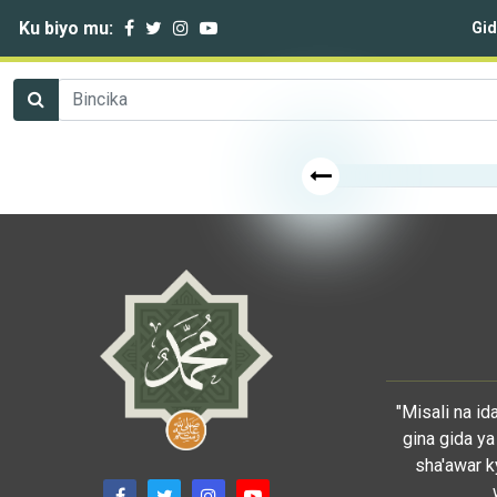
Ku biyo mu:
Gi
"Misali na i
gina gida ya
sha'awar k