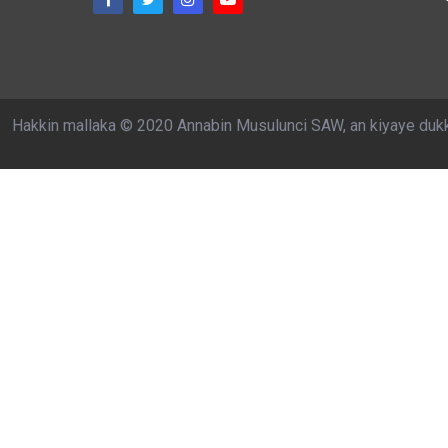
Hakkin mallaka © 2020 Annabin Musulunci SAW, an kiyaye duk