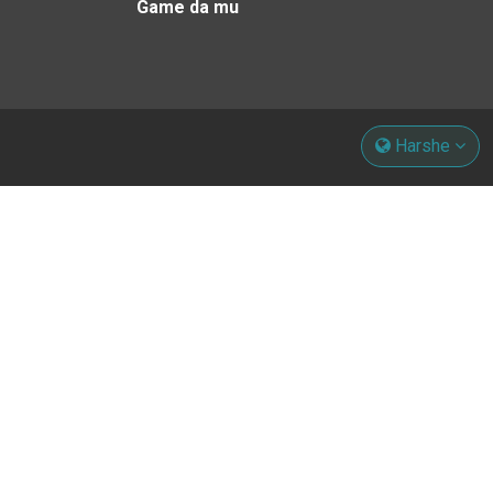
Game da mu
Harshe