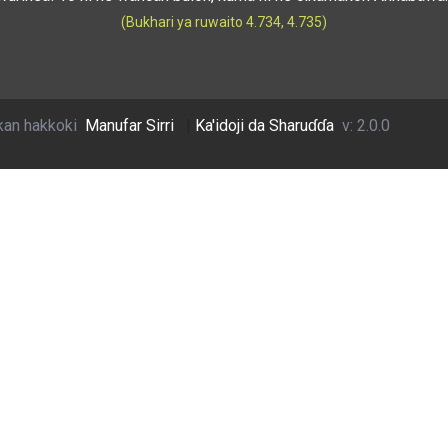
(Bukhari ya ruwaito 4.734, 4.735)
kan hakkoki
Manufar Sirri
|
Ka'idoji da Sharuɗɗa
v: 2.0.0