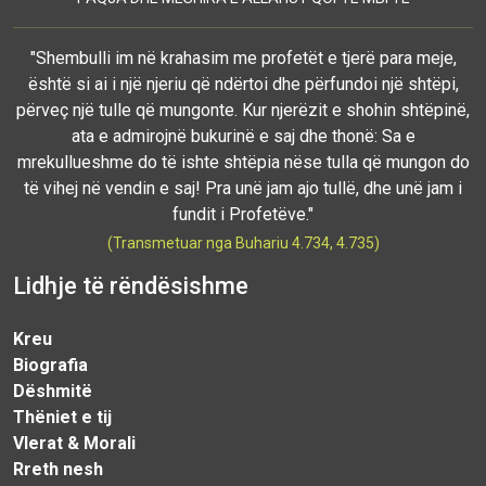
"Shembulli im në krahasim me profetët e tjerë para meje,
është si ai i një njeriu që ndërtoi dhe përfundoi një shtëpi,
përveç një tulle që mungonte. Kur njerëzit e shohin shtëpinë,
ata e admirojnë bukurinë e saj dhe thonë: Sa e
mrekullueshme do të ishte shtëpia nëse tulla që mungon do
të vihej në vendin e saj! Pra unë jam ajo tullë, dhe unë jam i
fundit i Profetëve."
(Transmetuar nga Buhariu 4.734, 4.735)
Lidhje të rëndësishme
Kreu
Biografia
Dëshmitë
Thëniet e tij
Vlerat & Morali
Rreth nesh