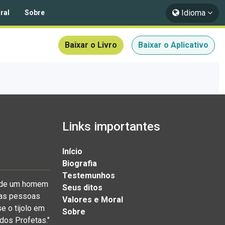
Idioma
ral
Sobre
Baixar o Livro
Baixar o Aplicativo
Links importantes
Início
Biografia
Testemunhos
a de um homem
Seus ditos
o as pessoas
Valores e Moral
e o tijolo em
Sobre
 dos Profetas."