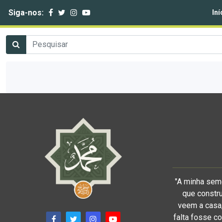
Siga-nos:
Iní
"A minha sem
que constru
veem a casa,
falta fosse co