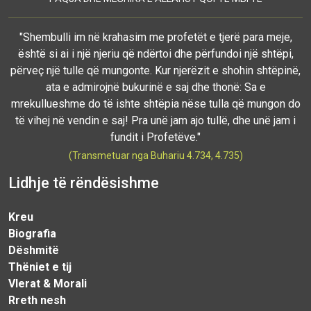
"Shembulli im në krahasim me profetët e tjerë para meje,
është si ai i një njeriu që ndërtoi dhe përfundoi një shtëpi,
përveç një tulle që mungonte. Kur njerëzit e shohin shtëpinë,
ata e admirojnë bukurinë e saj dhe thonë: Sa e
mrekullueshme do të ishte shtëpia nëse tulla që mungon do
të vihej në vendin e saj! Pra unë jam ajo tullë, dhe unë jam i
fundit i Profetëve."
(Transmetuar nga Buhariu 4.734, 4.735)
Lidhje të rëndësishme
Kreu
Biografia
Dëshmitë
Thëniet e tij
Vlerat & Morali
Rreth nesh