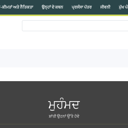
-ਕੀਮਤਾਂ ਅਤੇ ਨੈਤਿਕਤਾ
ਉਨ੍ਹਾਂ ਦੇ ਕਥਨ
ਪ੍ਰਸੰਸਾ ਪੱਤਰ
ਜੀਵਨੀ
ਮੁੱਖ ਪ
ਮੁਹੰਮਦ
ਸ਼ਾਂਤੀ ਉਹਨਾਂ ਉੱਤੇ ਹੋਵੇ