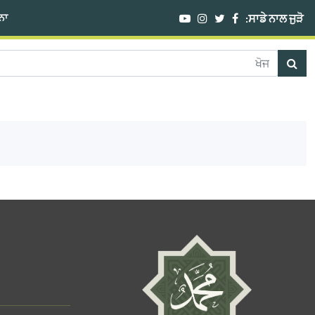
ਸਾਡੇ ਨਾਲ ਜੁੜੋ:
ੰਨਾ