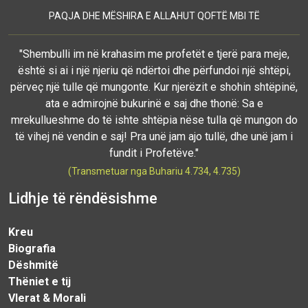
PAQJA DHE MËSHIRA E ALLAHUT QOFTË MBI TË
"Shembulli im në krahasim me profetët e tjerë para meje,
është si ai i një njeriu që ndërtoi dhe përfundoi një shtëpi,
përveç një tulle që mungonte. Kur njerëzit e shohin shtëpinë,
ata e admirojnë bukurinë e saj dhe thonë: Sa e
mrekullueshme do të ishte shtëpia nëse tulla që mungon do
të vihej në vendin e saj! Pra unë jam ajo tullë, dhe unë jam i
fundit i Profetëve."
(Transmetuar nga Buhariu 4.734, 4.735)
Lidhje të rëndësishme
Kreu
Biografia
Dëshmitë
Thëniet e tij
Vlerat & Morali