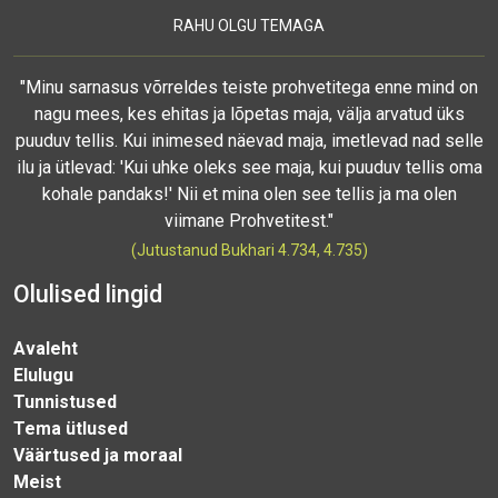
RAHU OLGU TEMAGA
"Minu sarnasus võrreldes teiste prohvetitega enne mind on
nagu mees, kes ehitas ja lõpetas maja, välja arvatud üks
puuduv tellis. Kui inimesed näevad maja, imetlevad nad selle
ilu ja ütlevad: 'Kui uhke oleks see maja, kui puuduv tellis oma
kohale pandaks!' Nii et mina olen see tellis ja ma olen
viimane Prohvetitest."
(Jutustanud Bukhari 4.734, 4.735)
Olulised lingid
Avaleht
Elulugu
Tunnistused
Tema ütlused
Väärtused ja moraal
Meist