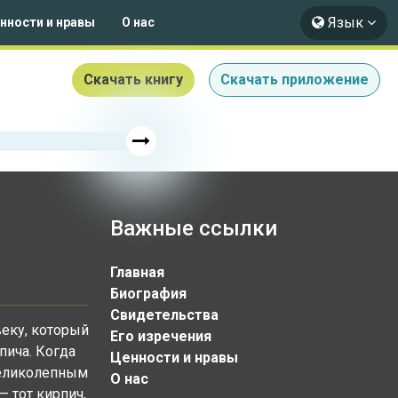
Язык
нности и нравы
О нас
Скачать книгу
Скачать приложение
Важные ссылки
Главная
Биография
Свидетельства
веку, который
Его изречения
пича. Когда
Ценности и нравы
великолепным
О нас
— тот кирпич,