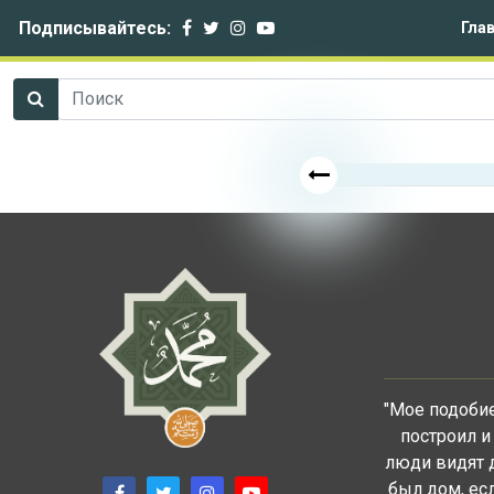
Подписывайтесь:
Гла
"Мое подобие
построил и
люди видят 
был дом, есл