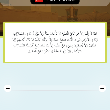
اللّهُ لاَ إِلَـهَ إِلاَّ هُوَ الْحَيُّ الْقَيُّومُ لاَ تَأْخُذُهُ سِنَةٌ وَلاَ نَوْمٌ لَّهُ مَا فِي السَّمَاوَاتِ
وَمَا فِي الأَرْضِ مَن ذَا الَّذِي يَشْفَعُ عِنْدَهُ إِلاَّ بِإِذْنِهِ يَعْلَمُ مَا بَيْنَ أَيْدِيهِمْ وَمَا
خَلْفَهُمْ وَلاَ يُحِيطُونَ بِشَيْءٍ مِّنْ عِلْمِهِ إِلاَّ بِمَا شَاء وَسِعَ كُرْسِيُّهُ السَّمَاوَاتِ
وَالأَرْضَ وَلاَ يَؤُودُهُ حِفْظُهُمَا وَهُوَ الْعَلِيُّ الْعَظِيمُ