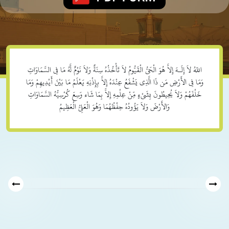
اللّهُ لاَ إِلَـهَ إِلاَّ هُوَ الْحَيُّ الْقَيُّومُ لاَ تَأْخُذُهُ سِنَةٌ وَلاَ نَوْمٌ لَّهُ مَا فِي السَّمَاوَاتِ
وَمَا فِي الأَرْضِ مَن ذَا الَّذِي يَشْفَعُ عِنْدَهُ إِلاَّ بِإِذْنِهِ يَعْلَمُ مَا بَيْنَ أَيْدِيهِمْ وَمَا
خَلْفَهُمْ وَلاَ يُحِيطُونَ بِشَيْءٍ مِّنْ عِلْمِهِ إِلاَّ بِمَا شَاء وَسِعَ كُرْسِيُّهُ السَّمَاوَاتِ
وَالأَرْضَ وَلاَ يَؤُودُهُ حِفْظُهُمَا وَهُوَ الْعَلِيُّ الْعَظِيمُ