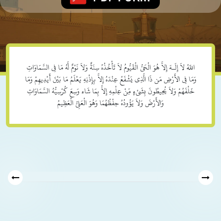
اللّهُ لاَ إِلَـهَ إِلاَّ هُوَ الْحَيُّ الْقَيُّومُ لاَ تَأْخُذُهُ سِنَةٌ وَلاَ نَوْمٌ لَّهُ مَا فِي السَّمَاوَاتِ
وَمَا فِي الأَرْضِ مَن ذَا الَّذِي يَشْفَعُ عِنْدَهُ إِلاَّ بِإِذْنِهِ يَعْلَمُ مَا بَيْنَ أَيْدِيهِمْ وَمَا
خَلْفَهُمْ وَلاَ يُحِيطُونَ بِشَيْءٍ مِّنْ عِلْمِهِ إِلاَّ بِمَا شَاء وَسِعَ كُرْسِيُّهُ السَّمَاوَاتِ
وَالأَرْضَ وَلاَ يَؤُودُهُ حِفْظُهُمَا وَهُوَ الْعَلِيُّ الْعَظِيمُ