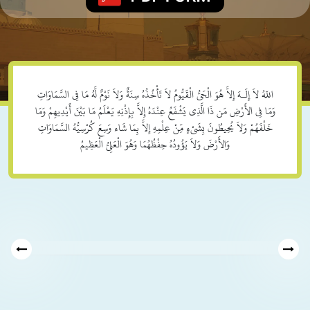
اللّهُ لاَ إِلَـهَ إِلاَّ هُوَ الْحَيُّ الْقَيُّومُ لاَ تَأْخُذُهُ سِنَةٌ وَلاَ نَوْمٌ لَّهُ مَا فِي السَّمَاوَاتِ
وَمَا فِي الأَرْضِ مَن ذَا الَّذِي يَشْفَعُ عِنْدَهُ إِلاَّ بِإِذْنِهِ يَعْلَمُ مَا بَيْنَ أَيْدِيهِمْ وَمَا
خَلْفَهُمْ وَلاَ يُحِيطُونَ بِشَيْءٍ مِّنْ عِلْمِهِ إِلاَّ بِمَا شَاء وَسِعَ كُرْسِيُّهُ السَّمَاوَاتِ
وَالأَرْضَ وَلاَ يَؤُودُهُ حِفْظُهُمَا وَهُوَ الْعَلِيُّ الْعَظِيمُ