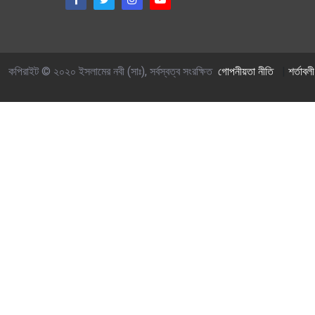
কপিরাইট © ২০২০ ইসলামের নবী (সাঃ), সর্বস্বত্ব সংরক্ষিত
গোপনীয়তা নীতি
|
শর্তাবলী