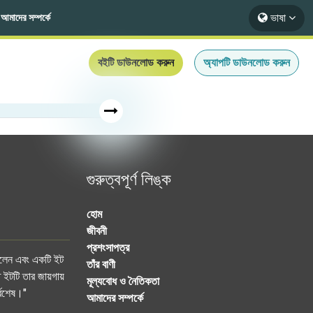
ভাষা
আমাদের সম্পর্কে
বইটি ডাউনলোড করুন
অ্যাপটি ডাউনলোড করুন
গুরুত্বপূর্ণ লিঙ্ক
হোম
জীবনী
প্রশংসাপত্র
করলেন এবং একটি ইট
তাঁর বাণী
 ইটটি তার জায়গায়
মূল্যবোধ ও নৈতিকতা
্বশেষ।"
আমাদের সম্পর্কে