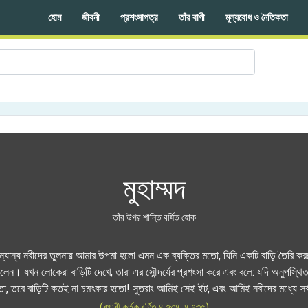
হোম
জীবনী
প্রশংসাপত্র
তাঁর বাণী
মূল্যবোধ ও নৈতিকতা
মুহাম্মদ
তাঁর উপর শান্তি বর্ষিত হোক
অন্যান্য নবীদের তুলনায় আমার উপমা হলো এমন এক ব্যক্তির মতো, যিনি একটি বাড়ি তৈরি 
 করলেন। যখন লোকেরা বাড়িটি দেখে, তারা এর সৌন্দর্যের প্রশংসা করে এবং বলে: যদি অনুপস্থিত
তো, তবে বাড়িটি কতই না চমৎকার হতো! সুতরাং আমিই সেই ইট, এবং আমিই নবীদের মধ্যে সর
(বুখারী কর্তৃক বর্ণিত ৪.৭৩৪, ৪.৭৩৫)