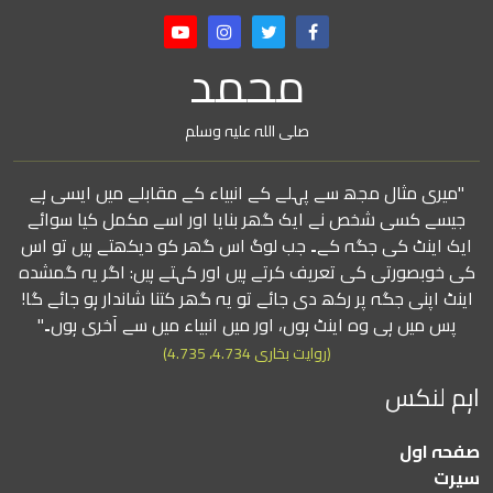
محمد
صلی اللہ علیہ وسلم
"میری مثال مجھ سے پہلے کے انبیاء کے مقابلے میں ایسی ہے
جیسے کسی شخص نے ایک گھر بنایا اور اسے مکمل کیا سوائے
ایک اینٹ کی جگہ کے۔ جب لوگ اس گھر کو دیکھتے ہیں تو اس
کی خوبصورتی کی تعریف کرتے ہیں اور کہتے ہیں: اگر یہ گمشدہ
اینٹ اپنی جگہ پر رکھ دی جائے تو یہ گھر کتنا شاندار ہو جائے گا!
پس میں ہی وہ اینٹ ہوں، اور میں انبیاء میں سے آخری ہوں۔"
(روایت بخاری 4.734، 4.735)
اہم لنکس
صفحہ اول
سیرت