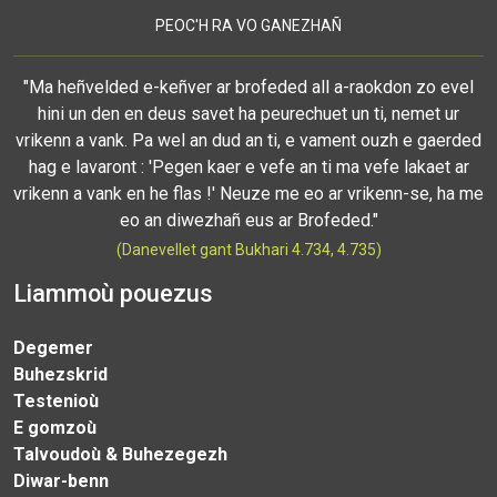
PEOC'H RA VO GANEZHAÑ
"Ma heñvelded e-keñver ar brofeded all a-raokdon zo evel
hini un den en deus savet ha peurechuet un ti, nemet ur
vrikenn a vank. Pa wel an dud an ti, e vament ouzh e gaerded
hag e lavaront : 'Pegen kaer e vefe an ti ma vefe lakaet ar
vrikenn a vank en he flas !' Neuze me eo ar vrikenn-se, ha me
eo an diwezhañ eus ar Brofeded."
(Danevellet gant Bukhari 4.734, 4.735)
Liammoù pouezus
Degemer
Buhezskrid
Testenioù
E gomzoù
Talvoudoù & Buhezegezh
Diwar-benn