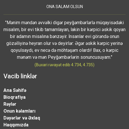
ONA SALAM OLSUN
"Mənim məndən əvvəlki digər peyğəmbərlərlə müqayisədəki
misalım, bir evi tikib tamamlayan, lakin bir kərpici əskik qoyan
bir adamın misalına bənzəyir. İnsanlar evi görəndə onun
gözəlliyinə heyran olur və deyirlər: Əgər əskik kərpic yerinə
qoyulsaydı, ev necə də möhtəşəm olardı! Bax, o kərpic
mənəm və mən Peyğəmbərlərin sonuncusuyam."
(Buxari rəvayət edib 4.734, 4.735)
Vacib linklər
Ana Səhifə
Bioqrafiya
Rəylər
Onun kəlamları
Dəyərlər və Əxlaq
Haqqımızda