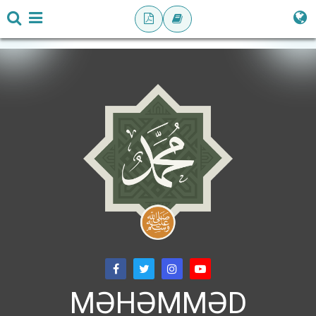
MƏHƏMMƏD