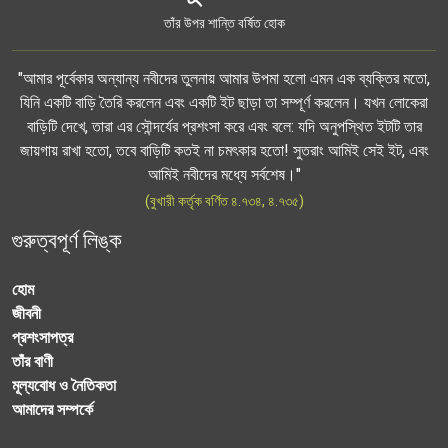
তাঁর উপর শান্তি বর্ষিত হোক
"আমার পূর্বেকার অন্যান্য নবীদের তুলনায় আমার উপমা হলো এমন এক ব্যক্তির মতো,
যিনি একটি বাড়ি তৈরি করলেন এবং একটি ইট ছাড়া তা সম্পূর্ণ করলেন। যখন লোকেরা
বাড়িটি দেখে, তারা এর সৌন্দর্যের প্রশংসা করে এবং বলে: যদি অনুপস্থিত ইটটি তার
জায়গায় রাখা হতো, তবে বাড়িটি কতই না চমৎকার হতো! সুতরাং আমিই সেই ইট, এবং
আমিই নবীদের মধ্যে সর্বশেষ।"
(বুখারী কর্তৃক বর্ণিত ৪.৭৩৪, ৪.৭৩৫)
গুরুত্বপূর্ণ লিঙ্ক
হোম
জীবনী
প্রশংসাপত্র
তাঁর বাণী
মূল্যবোধ ও নৈতিকতা
আমাদের সম্পর্কে