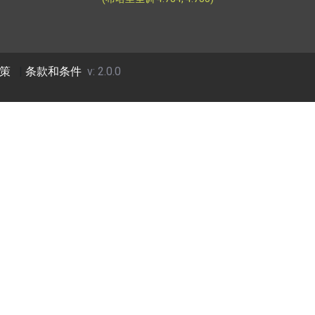
策
|
条款和条件
v: 2.0.0