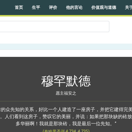
首页
生平
评价
他的言论
价值观与道德
关
穆罕默德
愿主福安之
前的众先知的关系，好比一个人建造了一座房子，并把它建得完
。人们看到这房子，赞叹它的美丽，并说：如果把那块缺的砖放
多华丽啊！我就是那块砖，我是最后一位先知。”
(布哈里圣训 4.734, 4.735)