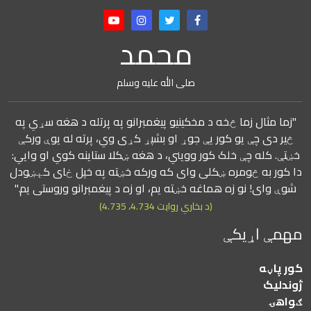
محمد
صلی الله علیه وسلم
"زما مثال زما څخه د مخکینیو پیغمبرانو په پرتله د هغه سړي په
څیر دی چې یو کور یې جوړ او بشپړ کړی وي، پرته له یوې ورکې
خښتې. کله چې خلک کور وویني، د هغه ښکلا ستاینه کوي او وايي:
دا کور به څومره ښکلی وای که ورکه خښته په خپل ځای کېښودل
شوې وای! نو زه هماغه خښته یم، او زه د پیغمبرانو وروستی یم."
(د بخاري روایت 4.734، 4.735)
مهمې اړیکې
کور پاڼه
ژوندلیک
ګواهۍ