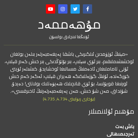
مۇھەممەد
ئۇنىڭغا تىنچلىق بولسۇن
«مېنىڭ ئۆزۈمدىن ئىلگىرىكى باشقا پەيغەمبەرلەر بىلەن بولغان
ئوخشىشىملىقىم، بىر ئۆي سېلىپ، بىر بۇلۇڭدىكى بىر خىش كەم قېلىپ،
ئۇنى تاماملىغان ئادەمنىڭ مىسالىغا ئوخشايدۇ. كىشىلەر ئۆينى
كۆرگەندە، ئۇنىڭ گۈزەللىكىگە ھەيران قېلىپ: ئەگەر كەم خىش
ئورنىغا قويۇلسا، بۇ ئۆي قانچىلىك ھەيۋەتلىك بولاتتى! دەيدۇ.
شۇنداق، مەن شۇ خىش، مەن پەيغەمبەرلەرنىڭ ئاخىرقىسى».
(بۇخارى رىۋايىتى 4.734, 4.735)
مۇھىم ئۇلانمىلار
باش بەت
تەرجىمىھالى