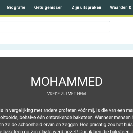
Biografie
Getuigenissen
Zijn uitspraken
Waarden & 
MOHAMMED
VREDE ZIJ MET HEM
nis in vergelijking met andere profeten vóór mij, is die van een ma
oltooide, behalve één ontbrekende baksteen. Wanneer mensen he
 ze de schoonheid ervan en zeggen: Hoe prachtig zou het huis 
 baksteen op zijn plaats werd gezet! Dus ik ben die baksteen, 