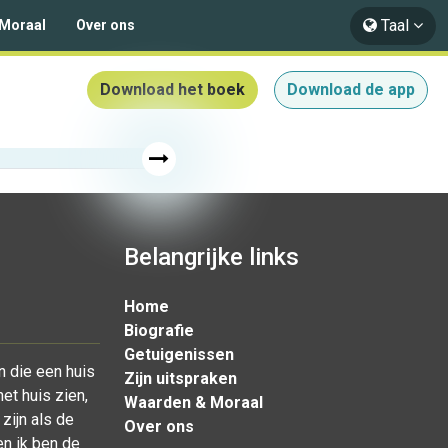
Taal
Moraal
Over ons
Download het boek
Download de app
Belangrijke links
Home
Biografie
Getuigenissen
n die een huis
Zijn uitspraken
t huis zien,
Waarden & Moraal
zijn als de
Over ons
en ik ben de