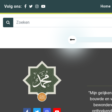
Volg ons:
Home
"Mijn gelijke
bouwde en v
bewonderen
ontbrekende