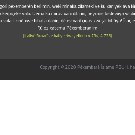
i gorî pêxemberên berî min, wekî mînaka zilamekî ye ku xaniyek ava k
î yek kerpîçeke vala. Dema ku mirov xanî dibînin, heyranê bedewiya wî dim
 vala li cihê xwe bihata danîn, dê ev xanî çiqas xweşik bibûya! Îcar, 
û ez xatema Pêxemberan im."
(Ji aliyê Buxarî ve hatiye rîwayetkirin 4.734, 4.735)
Copyright © 2020 Pêxemberê Îslamê PBUH, he