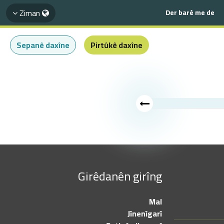
Ziman
Der barê me de
Sepanê daxîne
Pirtûkê daxîne
Girêdanên girîng
Mal
Jînenîgarî