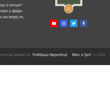
iriye û temam
înin û dibêjin:
ez ew kerpîç im,
mû maf parastî ne
Polîtîkaya Nepenîtiyê
|
Merc û Şert
v: 2.0.0