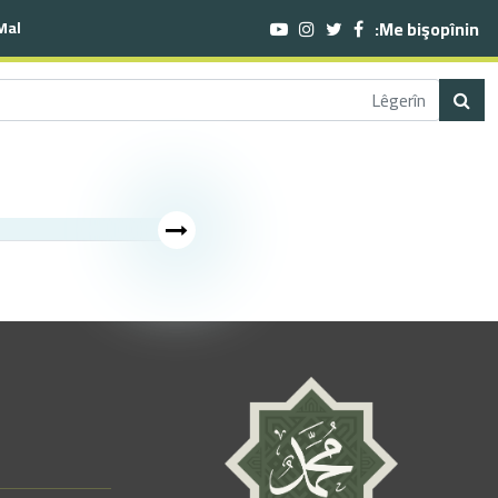
Me bişopînin:
Mal