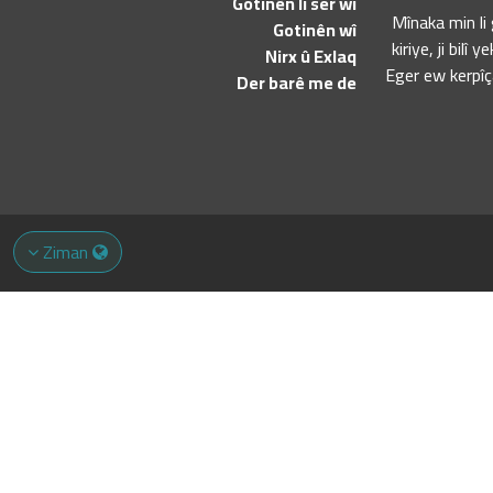
Gotinên li ser wî
"Mînaka min l
Gotinên wî
kiriye, ji bil
Nirx û Exlaq
Eger ew kerpîça
Der barê me de
Ziman