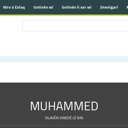
Nirx û Exlaq
Gotinên wî
Gotinên li ser wî
Jînenîgarî
MUHAMMED
SILAVÊN XWEDÊ LÊ BIN