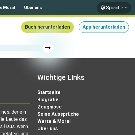
Sprache
& Moral
Über uns
Buch herunterladen
App herunterladen
Wichtige Links
Startseite
Biografie
Zeugnisse
nnes, der ein
Seine Aussprüche
die Leute das
Werte & Moral
as Haus, wenn
Über uns
egelstein, und