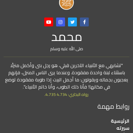
محمد
صلى الله عليه وسلم
"تشابهي مع الأنبياء الآخرين قبلي، هو رجل بنى وأكمل منزلًا
باستثناء لبنة واحدة مفقودة. وعندما يرى الناس المنزل، فإنهم
يعجبون بجماله ويقولون: ما أجمل البيت إذا طوبة مفقودة توضع
في مكانها! فأنا ذلك الطوب، وأنا خاتم الأنبياء".
رواه البخاري: 4.734 4.735.
روابط مهمة
الرئيسية
سيرته