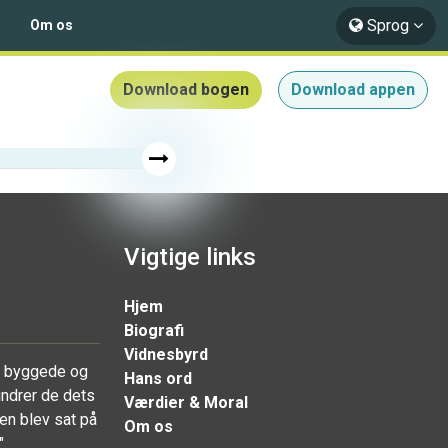
Sprog
Om os
Download bogen
Download appen
Vigtige links
Hjem
Biografi
Vidnesbyrd
r byggede og
Hans ord
undrer de dets
Værdier & Moral
en blev sat på
Om os
"