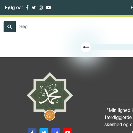
Følg os:
"Min lighed
færdiggjorde 
skønhed og si