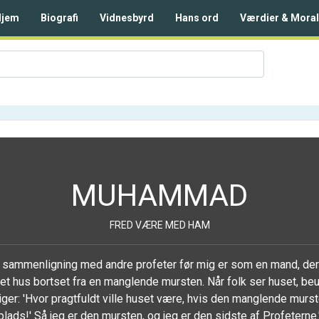
Hjem
Biografi
Vidnesbyrd
Hans ord
Værdier & Moral
MUHAMMAD
FRED VÆRE MED HAM
 i sammenligning med andre profeter før mig er som en mand, de
et hus bortset fra en manglende mursten. Når folk ser huset, be
ger: 'Hvor pragtfuldt ville huset være, hvis den manglende murst
plads!' Så jeg er den mursten, og jeg er den sidste af Profeterne.