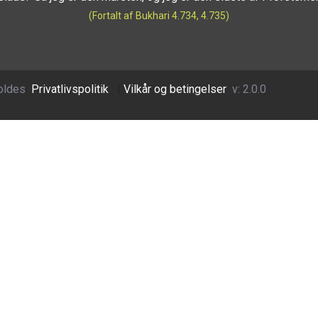
(Fortalt af Bukhari 4.734, 4.735)
oldes
Privatlivspolitik
|
Vilkår og betingelser
v: 2.0.0