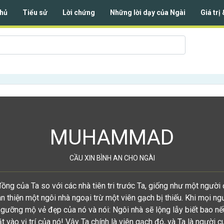
hủ
Tiểu sử
Lời chứng
Những lời dạy của Ngài
Giá trị
MUHAMMAD
CẦU XIN BÌNH AN CHO NGÀI
ồng của Ta so với các nhà tiên tri trước Ta, giống như một người
 thiện một ngôi nhà ngoại trừ một viên gạch bị thiếu. Khi mọi ng
ngưỡng mộ vẻ đẹp của nó và nói: Ngôi nhà sẽ lộng lẫy biết bao nế
t vào vị trí của nó! Vậy Ta chính là viên gạch đó, và Ta là người c