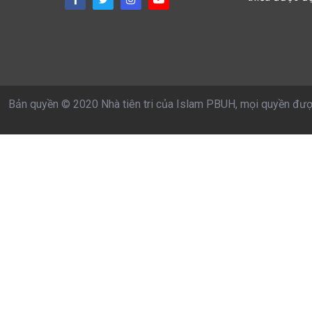
Bản quyền © 2020 Nhà tiên tri của Islam PBUH, mọi quyền đượ