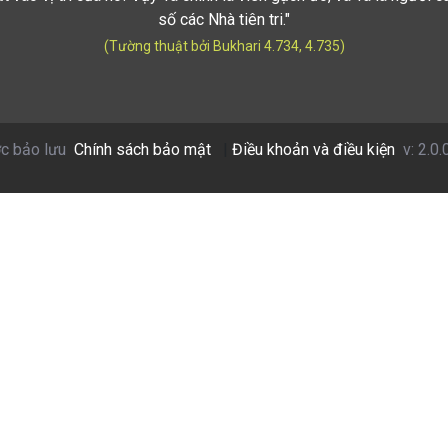
số các Nhà tiên tri."
(Tường thuật bởi Bukhari 4.734, 4.735)
c bảo lưu
Chính sách bảo mật
|
Điều khoản và điều kiện
v: 2.0.