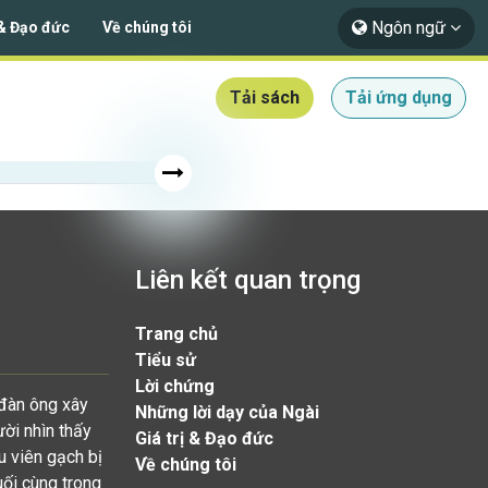
Ngôn ngữ
 & Đạo đức
Về chúng tôi
Tải sách
Tải ứng dụng
Liên kết quan trọng
Trang chủ
Tiểu sử
Lời chứng
 đàn ông xây
Những lời dạy của Ngài
ười nhìn thấy
Giá trị & Đạo đức
u viên gạch bị
Về chúng tôi
uối cùng trong