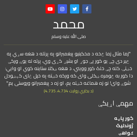
محمد
صلی الله علیه وسلم
"زما مثال زما څخه د مخکینیو پیغمبرانو په پرتله د هغه سړي په
څیر دی چې یو کور یې جوړ او بشپړ کړی وي، پرته له یوې ورکې
خښتې. کله چې خلک کور وویني، د هغه ښکلا ستاینه کوي او وايي:
دا کور به څومره ښکلی وای که ورکه خښته په خپل ځای کېښودل
شوې وای! نو زه هماغه خښته یم، او زه د پیغمبرانو وروستی یم."
(د بخاري روایت 4.734، 4.735)
مهمې اړیکې
کور پاڼه
ژوندلیک
ګواهۍ