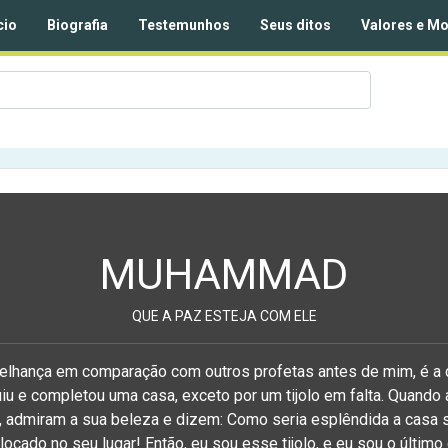
cio
Biografia
Testemunhos
Seus ditos
Valores e Mo
MUHAMMAD
QUE A PAZ ESTEJA COM ELE
elhança em comparação com outros profetas antes de mim, é 
iu e completou uma casa, exceto por um tijolo em falta. Quand
 admiram a sua beleza e dizem: Como seria esplêndida a casa s
locado no seu lugar! Então, eu sou esse tijolo, e eu sou o último