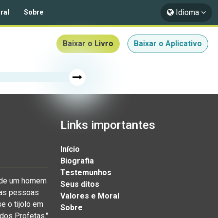
Idioma
ral
Sobre
Baixar o Livro
Baixar o Aplicativo
Links importantes
Início
Biografia
Testemunhos
a de um homem
Seus ditos
o as pessoas
Valores e Moral
e o tijolo em
Sobre
 dos Profetas."