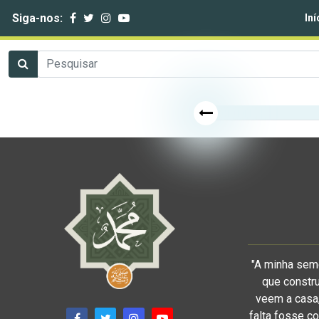
Siga-nos:
Iní
"A minha sem
que constru
veem a casa,
falta fosse co