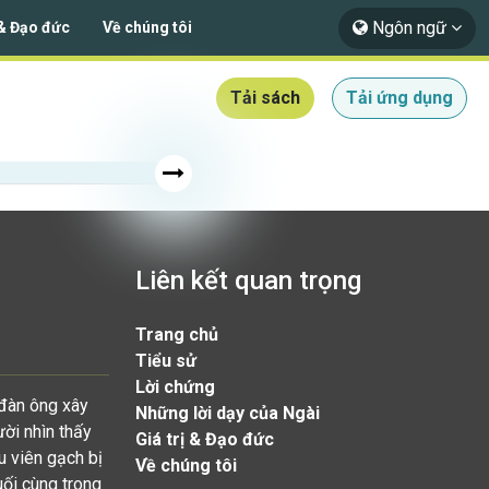
Ngôn ngữ
 & Đạo đức
Về chúng tôi
Tải sách
Tải ứng dụng
Liên kết quan trọng
Trang chủ
Tiểu sử
Lời chứng
 đàn ông xây
Những lời dạy của Ngài
ười nhìn thấy
Giá trị & Đạo đức
u viên gạch bị
Về chúng tôi
uối cùng trong