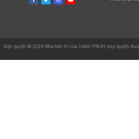
Bản quyền © 2020 Nhà tiên tri của Islam PBUH, mọi quyền đượ