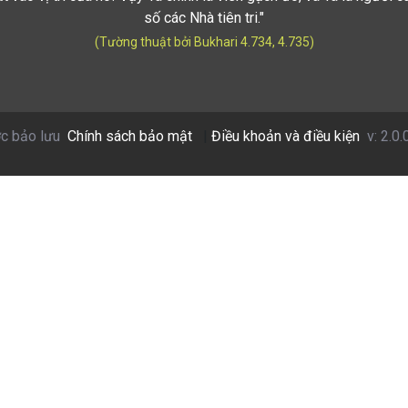
số các Nhà tiên tri."
(Tường thuật bởi Bukhari 4.734, 4.735)
c bảo lưu
Chính sách bảo mật
|
Điều khoản và điều kiện
v: 2.0.