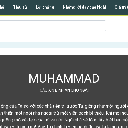
hủ
Tiểu sử
Lời chứng
Những lời dạy của Ngài
Giá trị
MUHAMMAD
CẦU XIN BÌNH AN CHO NGÀI
ồng của Ta so với các nhà tiên tri trước Ta, giống như một người
 thiện một ngôi nhà ngoại trừ một viên gạch bị thiếu. Khi mọi ng
ngưỡng mộ vẻ đẹp của nó và nói: Ngôi nhà sẽ lộng lẫy biết bao nế
t vào vị trí của nó! Vậy Ta chính là viên gạch đó, và Ta là người c