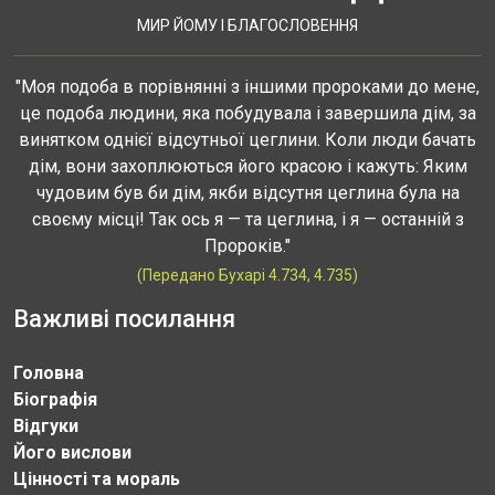
МИР ЙОМУ І БЛАГОСЛОВЕННЯ
"Моя подоба в порівнянні з іншими пророками до мене,
це подоба людини, яка побудувала і завершила дім, за
винятком однієї відсутньої цеглини. Коли люди бачать
дім, вони захоплюються його красою і кажуть: Яким
чудовим був би дім, якби відсутня цеглина була на
своєму місці! Так ось я — та цеглина, і я — останній з
Пророків."
(Передано Бухарі 4.734, 4.735)
Важливі посилання
Головна
Біографія
Відгуки
Його вислови
Цінності та мораль