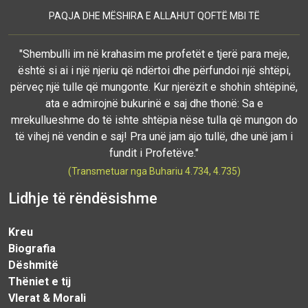
PAQJA DHE MËSHIRA E ALLAHUT QOFTË MBI TË
"Shembulli im në krahasim me profetët e tjerë para meje,
është si ai i një njeriu që ndërtoi dhe përfundoi një shtëpi,
përveç një tulle që mungonte. Kur njerëzit e shohin shtëpinë,
ata e admirojnë bukurinë e saj dhe thonë: Sa e
mrekullueshme do të ishte shtëpia nëse tulla që mungon do
të vihej në vendin e saj! Pra unë jam ajo tullë, dhe unë jam i
fundit i Profetëve."
(Transmetuar nga Buhariu 4.734, 4.735)
Lidhje të rëndësishme
Kreu
Biografia
Dëshmitë
Thëniet e tij
Vlerat & Morali