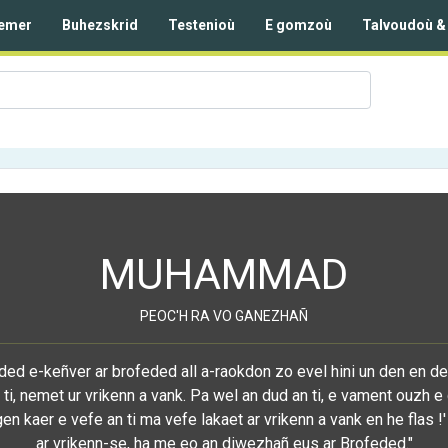
emer
Buhezskrid
Testenioù
E gomzoù
Talvoudoù &
MUHAMMAD
PEOC'H RA VO GANEZHAÑ
ed e-keñver ar brofeded all a-raokdon zo evel hini un den en d
ti, nemet ur vrikenn a vank. Pa wel an dud an ti, e vament ouzh 
gen kaer e vefe an ti ma vefe lakaet ar vrikenn a vank en he flas
ar vrikenn-se, ha me eo an diwezhañ eus ar Brofeded."