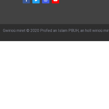
Gwirioù miret © 2020 Profed an Islam PBUH, an holl wirioù mir