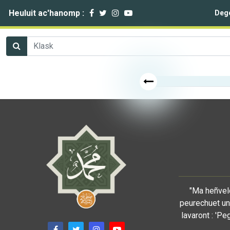
Heuluit ac'hanomp :
Deg
"Ma heñveld
peurechuet un 
lavaront : 'Pe