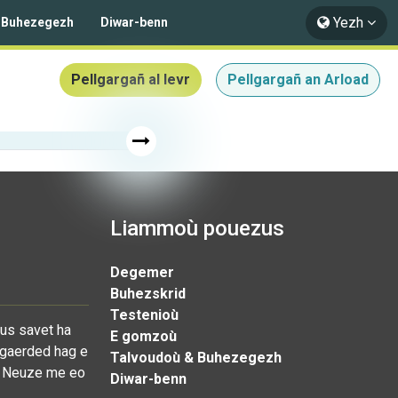
Yezh
 Buhezegezh
Diwar-benn
Pellgargañ al levr
Pellgargañ an Arload
Liammoù pouezus
Degemer
Buhezskrid
Testenioù
eus savet ha
E gomzoù
e gaerded hag e
Talvoudoù & Buhezegezh
 !' Neuze me eo
Diwar-benn