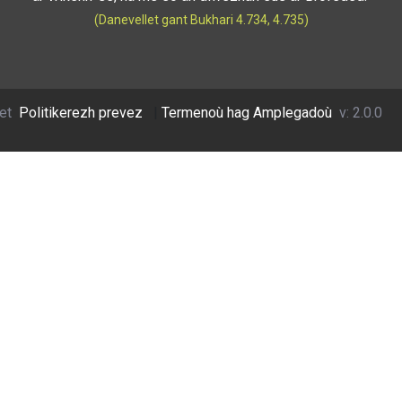
(Danevellet gant Bukhari 4.734, 4.735)
et
Politikerezh prevez
|
Termenoù hag Amplegadoù
v: 2.0.0