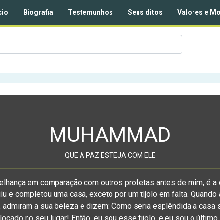
cio
Biografia
Testemunhos
Seus ditos
Valores e Mo
MUHAMMAD
QUE A PAZ ESTEJA COM ELE
elhança em comparação com outros profetas antes de mim, é 
iu e completou uma casa, exceto por um tijolo em falta. Quand
 admiram a sua beleza e dizem: Como seria esplêndida a casa s
locado no seu lugar! Então, eu sou esse tijolo, e eu sou o último