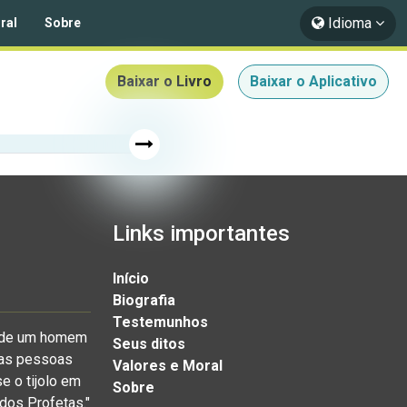
Idioma
ral
Sobre
Baixar o Livro
Baixar o Aplicativo
Links importantes
Início
Biografia
Testemunhos
a de um homem
Seus ditos
o as pessoas
Valores e Moral
e o tijolo em
Sobre
 dos Profetas."