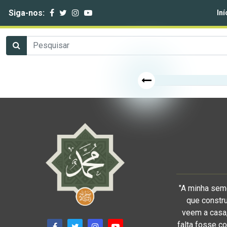
Siga-nos:
Iní
"A minha sem
que constru
veem a casa,
falta fosse co