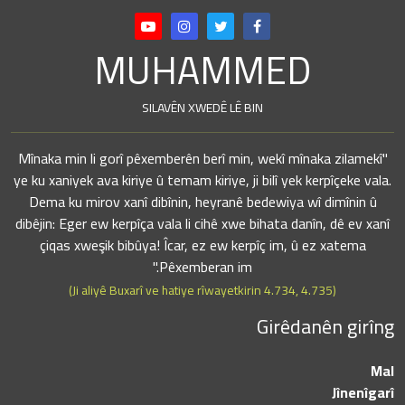
MUHAMMED
SILAVÊN XWEDÊ LÊ BIN
"Mînaka min li gorî pêxemberên berî min, wekî mînaka zilamekî
ye ku xaniyek ava kiriye û temam kiriye, ji bilî yek kerpîçeke vala.
Dema ku mirov xanî dibînin, heyranê bedewiya wî dimînin û
dibêjin: Eger ew kerpîça vala li cihê xwe bihata danîn, dê ev xanî
çiqas xweşik bibûya! Îcar, ez ew kerpîç im, û ez xatema
Pêxemberan im."
(Ji aliyê Buxarî ve hatiye rîwayetkirin 4.734, 4.735)
Girêdanên girîng
Mal
Jînenîgarî