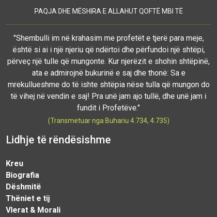
PAQJA DHE MËSHIRA E ALLAHUT QOFTË MBI TË
"Shembulli im në krahasim me profetët e tjerë para meje,
është si ai i një njeriu që ndërtoi dhe përfundoi një shtëpi,
përveç një tulle që mungonte. Kur njerëzit e shohin shtëpinë,
ata e admirojnë bukurinë e saj dhe thonë: Sa e
mrekullueshme do të ishte shtëpia nëse tulla që mungon do
të vihej në vendin e saj! Pra unë jam ajo tullë, dhe unë jam i
fundit i Profetëve."
(Transmetuar nga Buhariu 4.734, 4.735)
Lidhje të rëndësishme
Kreu
Biografia
Dëshmitë
Thëniet e tij
Vlerat & Morali