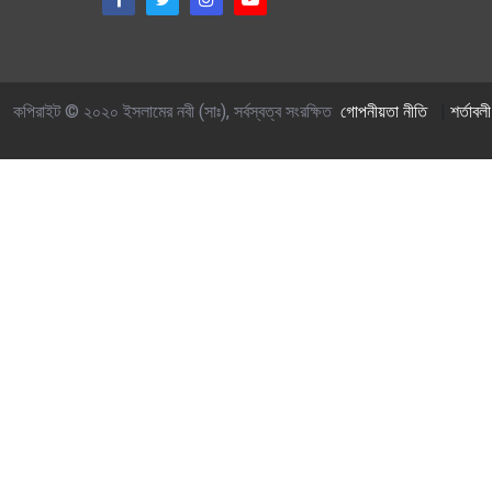
কপিরাইট © ২০২০ ইসলামের নবী (সাঃ), সর্বস্বত্ব সংরক্ষিত
গোপনীয়তা নীতি
|
শর্তাবলী