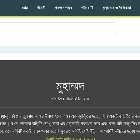
হোম
জীবনী
প্রশংসাপত্র
তাঁর বাণী
মূল্যবোধ ও নৈতিকতা
মুহাম্মদ
তাঁর উপর শান্তি বর্ষিত হোক
অন্যান্য নবীদের তুলনায় আমার উপমা হলো এমন এক ব্যক্তির মতো, যিনি একটি বাড়ি তৈরি 
 করলেন। যখন লোকেরা বাড়িটি দেখে, তারা এর সৌন্দর্যের প্রশংসা করে এবং বলে: যদি অনুপস্থিত
তো, তবে বাড়িটি কতই না চমৎকার হতো! সুতরাং আমিই সেই ইট, এবং আমিই নবীদের মধ্যে সর
(বুখারী কর্তৃক বর্ণিত ৪.৭৩৪, ৪.৭৩৫)