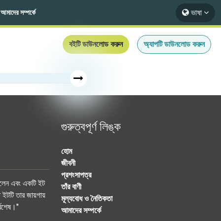
ভাষা
আমাদের সম্পর্কে
বইটি ডাউনলোড করুন
অ্যাপটি ডাউনলোড করুন
গুরুত্বপূর্ণ লিঙ্ক
হোম
জীবনী
প্রশংসাপত্র
করলেন এবং একটি ইট
তাঁর বাণী
 ইটটি তার জায়গায়
মূল্যবোধ ও নৈতিকতা
্বশেষ।"
আমাদের সম্পর্কে