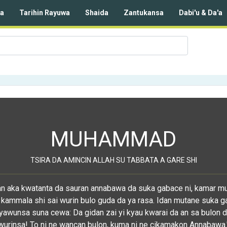
da
Tarihin Rayuwa
Shaida
Zantukansa
Dabi'u & Da'a
MUHAMMAD
TSIRA DA AMINCIN ALLAH SU TABBATA A GARE SHI
dan aka kwatanta da sauran annabawa da suka gabace ni, kamar m
 kammala shi sai wurin bulo guda da ya rasa. Idan mutane suka g
yawunsa suna cewa: Da gidan zai yi kyau kwarai da an sa bulon d
wurinsa! To ni ne wancan bulon, kuma ni ne cikamakon Annabawa.