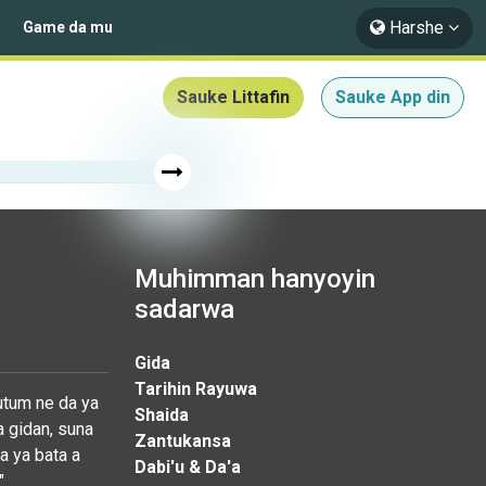
Harshe
Game da mu
Sauke Littafin
Sauke App din
Muhimman hanyoyin
sadarwa
Gida
Tarihin Rayuwa
utum ne da ya
Shaida
a gidan, suna
Zantukansa
a ya bata a
Dabi'u & Da'a
"