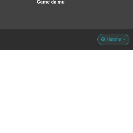
Game da mu
Harshe