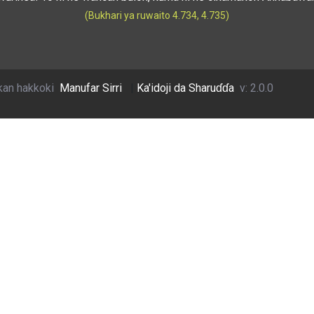
(Bukhari ya ruwaito 4.734, 4.735)
kan hakkoki
Manufar Sirri
|
Ka'idoji da Sharuɗɗa
v: 2.0.0