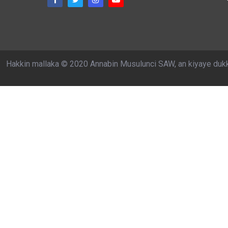
Hakkin mallaka © 2020 Annabin Musulunci SAW, an kiyaye duk