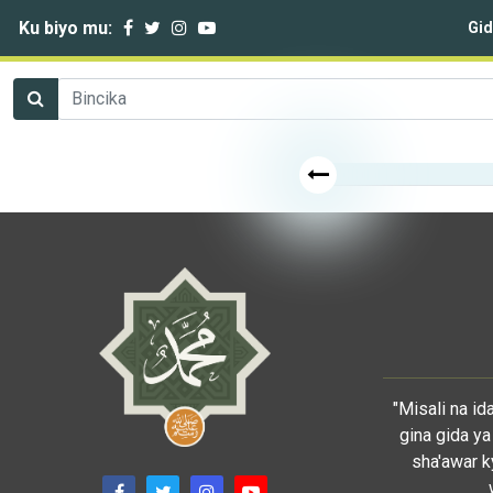
Ku biyo mu:
Gi
"Misali na i
gina gida ya
sha'awar k