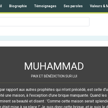
il
Biographie
Témoignages
Ses paroles
Valeurs & 
MUHAMMAD
PAIX ET BÉNÉDICTION SUR LUI
par rapport aux autres prophètes qui m'ont précédé, est celle d
été une maison, à l'exception d'une brique manquante. Quand les 
dmirent sa beauté et disent : 'Comme cette maison serait splendid
était mise à sa place !' Je suis donc cette brique, et je suis le 