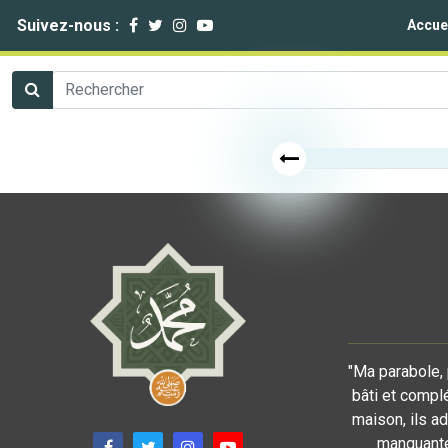
Suivez-nous :
Accue
"Ma parabole, 
bâti et compl
maison, ils a
manquante 