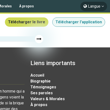
Langue
Morales
À propos
Télécharger le livre
Télécharger l'application
Liens importants
Accueil
Biographie
Témoignages
'un homme qui a
Ses paroles
gens voient la
Valeurs & Morales
e si la brique
À propos
dernier des