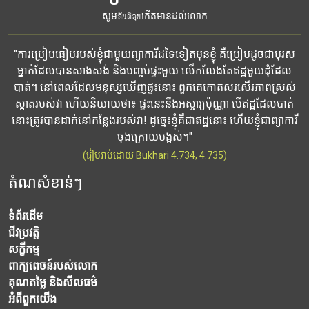
សូមสันติสุขកើតមានដល់លោក
"ការប្រៀបធៀបរបស់ខ្ញុំជាមួយព្យាការីដទៃទៀតមុនខ្ញុំ គឺប្រៀបដូចជាបុរស
ម្នាក់ដែលបានសាងសង់ និងបញ្ចប់ផ្ទះមួយ លើកលែងតែឥដ្ឋមួយដុំដែល
បាត់។ នៅពេលដែលមនុស្សឃើញផ្ទះនោះ ពួកគេកោតសរសើរភាពស្រស់
ស្អាតរបស់វា ហើយនិយាយថា៖ ផ្ទះនេះនឹងអស្ចារ្យប៉ុណ្ណា បើឥដ្ឋដែលបាត់
នោះត្រូវបានដាក់នៅកន្លែងរបស់វា! ដូច្នេះខ្ញុំគឺជាឥដ្ឋនោះ ហើយខ្ញុំជាព្យាការី
ចុងក្រោយបង្អស់។"
(រៀបរាប់ដោយ Bukhari 4.734, 4.735)
តំណសំខាន់ៗ
ទំព័រដើម
ជីវប្រវត្តិ
សក្ខីកម្ម
ពាក្យពេចន៍របស់លោក
គុណតម្លៃ និងសីលធម៌
អំពី​ពួក​យើង