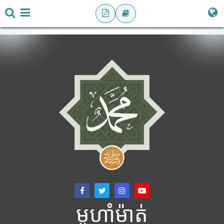
មូហាំម៉ាត់