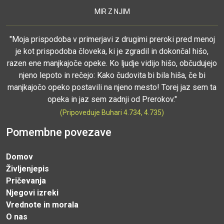
MIR Z NJIM
"Moja prispodoba v primerjavi z drugimi preroki pred menoj
je kot prispodoba človeka, ki je zgradil in dokončal hišo,
razen ene manjkajoče opeke. Ko ljudje vidijo hišo, občudujejo
njeno lepoto in rečejo: Kako čudovita bi bila hiša, če bi
manjkajočo opeko postavili na njeno mesto! Torej jaz sem ta
opeka in jaz sem zadnji od Prerokov."
(Pripoveduje Buhari 4.734, 4.735)
Pomembne povezave
Domov
Življenjepis
Pričevanja
Njegovi izreki
Vrednote in morala
O nas