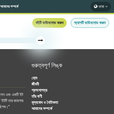
ভাষা
আমাদের সম্পর্কে
বইটি ডাউনলোড করুন
অ্যাপটি ডাউনলোড করুন
গুরুত্বপূর্ণ লিঙ্ক
হোম
জীবনী
প্রশংসাপত্র
করলেন এবং একটি ইট
তাঁর বাণী
 ইটটি তার জায়গায়
মূল্যবোধ ও নৈতিকতা
্বশেষ।"
আমাদের সম্পর্কে