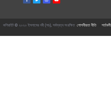
কপিরাইট © ২০২০ ইসলামের নবী (সাঃ), সর্বস্বত্ব সংরক্ষিত
গোপনীয়তা নীতি
|
শর্তাবলী