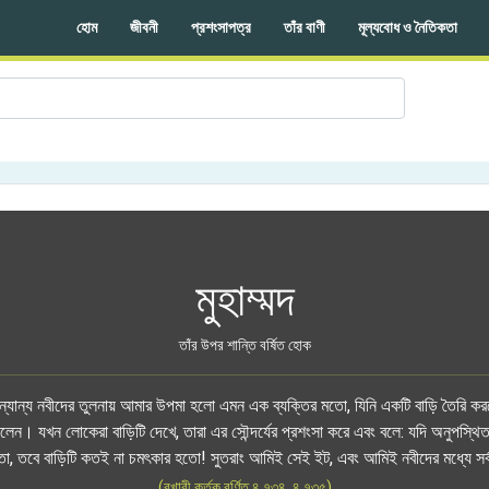
হোম
জীবনী
প্রশংসাপত্র
তাঁর বাণী
মূল্যবোধ ও নৈতিকতা
মুহাম্মদ
তাঁর উপর শান্তি বর্ষিত হোক
অন্যান্য নবীদের তুলনায় আমার উপমা হলো এমন এক ব্যক্তির মতো, যিনি একটি বাড়ি তৈরি 
 করলেন। যখন লোকেরা বাড়িটি দেখে, তারা এর সৌন্দর্যের প্রশংসা করে এবং বলে: যদি অনুপস্থিত
তো, তবে বাড়িটি কতই না চমৎকার হতো! সুতরাং আমিই সেই ইট, এবং আমিই নবীদের মধ্যে সর
(বুখারী কর্তৃক বর্ণিত ৪.৭৩৪, ৪.৭৩৫)