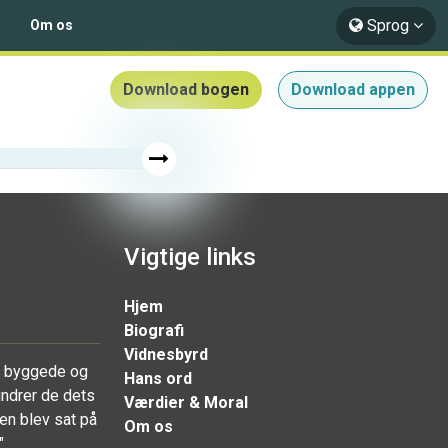
Sprog
Om os
Download bogen
Download appen
Vigtige links
Hjem
Biografi
Vidnesbyrd
r byggede og
Hans ord
undrer de dets
Værdier & Moral
en blev sat på
Om os
"