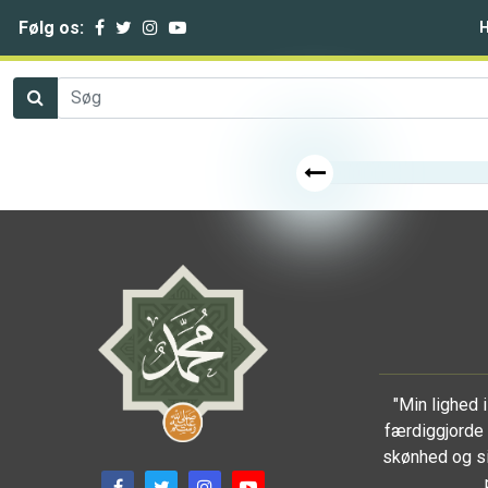
Følg os:
"Min lighed
færdiggjorde 
skønhed og si