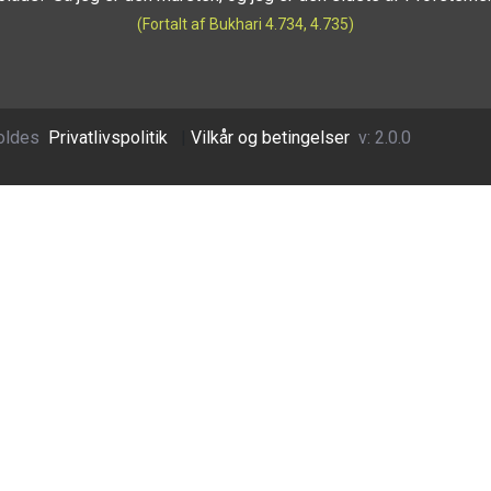
(Fortalt af Bukhari 4.734, 4.735)
oldes
Privatlivspolitik
|
Vilkår og betingelser
v: 2.0.0