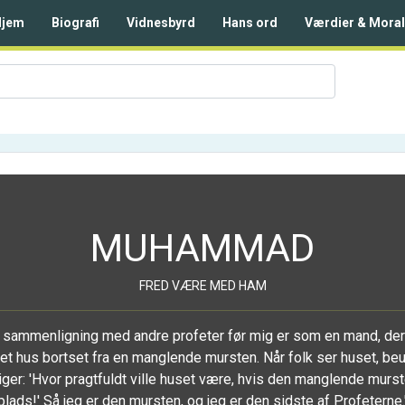
Hjem
Biografi
Vidnesbyrd
Hans ord
Værdier & Moral
MUHAMMAD
FRED VÆRE MED HAM
 i sammenligning med andre profeter før mig er som en mand, de
et hus bortset fra en manglende mursten. Når folk ser huset, be
ger: 'Hvor pragtfuldt ville huset være, hvis den manglende murst
plads!' Så jeg er den mursten, og jeg er den sidste af Profeterne.