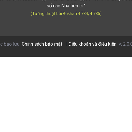
số các Nhà tiên tri."
(Tường thuật bởi Bukhari 4.734, 4.735)
c bảo lưu
Chính sách bảo mật
|
Điều khoản và điều kiện
v: 2.0.