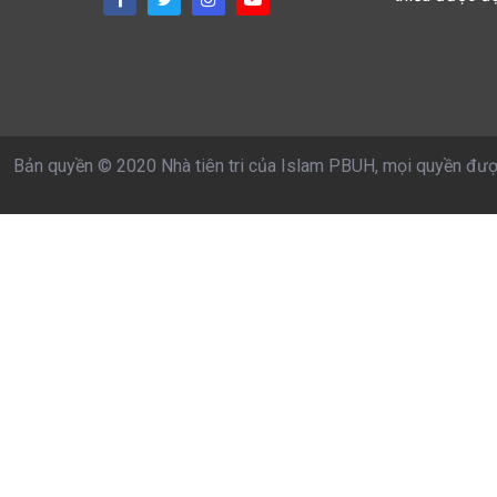
Bản quyền © 2020 Nhà tiên tri của Islam PBUH, mọi quyền đượ