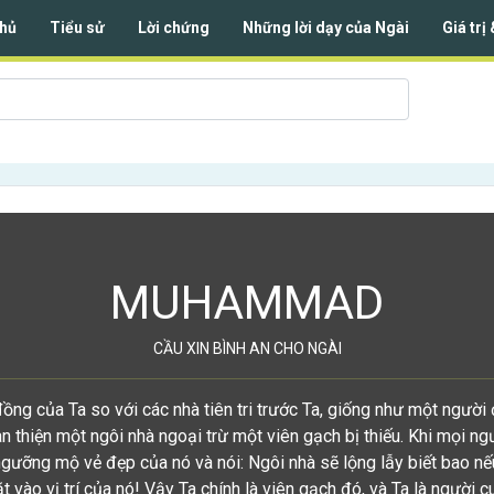
hủ
Tiểu sử
Lời chứng
Những lời dạy của Ngài
Giá trị
MUHAMMAD
CẦU XIN BÌNH AN CHO NGÀI
ồng của Ta so với các nhà tiên tri trước Ta, giống như một người
 thiện một ngôi nhà ngoại trừ một viên gạch bị thiếu. Khi mọi ng
ngưỡng mộ vẻ đẹp của nó và nói: Ngôi nhà sẽ lộng lẫy biết bao nế
t vào vị trí của nó! Vậy Ta chính là viên gạch đó, và Ta là người c