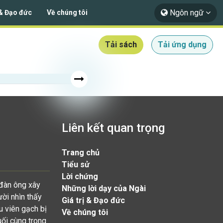
Ngôn ngữ
 & Đạo đức
Về chúng tôi
Tải sách
Tải ứng dụng
Liên kết quan trọng
Trang chủ
Tiểu sử
Lời chứng
 đàn ông xây
Những lời dạy của Ngài
ười nhìn thấy
Giá trị & Đạo đức
u viên gạch bị
Về chúng tôi
uối cùng trong