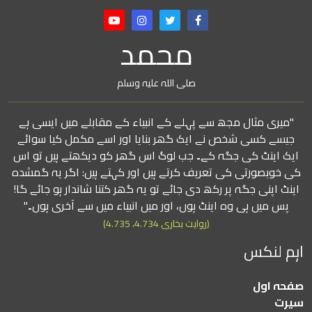
محمد
صلی اللہ علیہ وسلم
"میری مثال مجھ سے پہلے کے انبیاء کے مقابلے میں ایسی ہے
جیسے کسی شخص نے ایک گھر بنایا اور اسے مکمل کیا سوائے
ایک اینٹ کی جگہ کے۔ جب لوگ اس گھر کو دیکھتے ہیں تو اس
کی خوبصورتی کی تعریف کرتے ہیں اور کہتے ہیں: اگر یہ گمشدہ
اینٹ اپنی جگہ پر رکھ دی جائے تو یہ گھر کتنا شاندار ہو جائے گا!
پس میں ہی وہ اینٹ ہوں، اور میں انبیاء میں سے آخری ہوں۔"
(روایت بخاری 4.734، 4.735)
اہم لنکس
صفحہ اول
سیرت