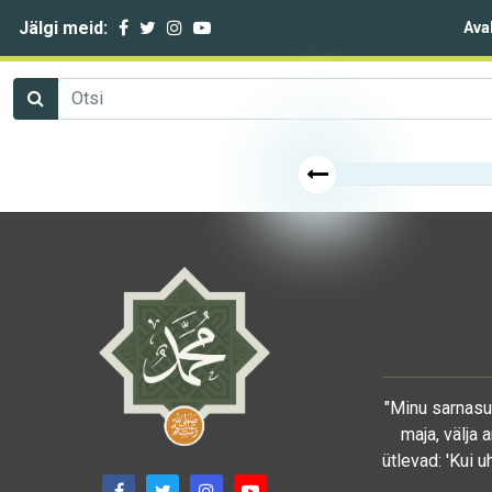
Jälgi meid:
Ava
"Minu sarnasu
maja, välja 
ütlevad: 'Kui 