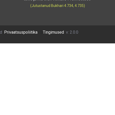
(Jutustanud Bukhari 4.734, 4.735)
ud
Privaatsuspoliitika
|
Tingimused
v: 2.0.0