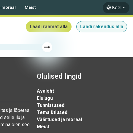
Keel
a moraal
Meist
Laadi raamat alla
Laadi rakendus alla
Olulised lingid
Avaleht
Elulugu
Tunnistused
tas ja lõpetas
Tema ütlused
 selle ilu ja
Väärtused ja moraal
t mina olen see
Meist