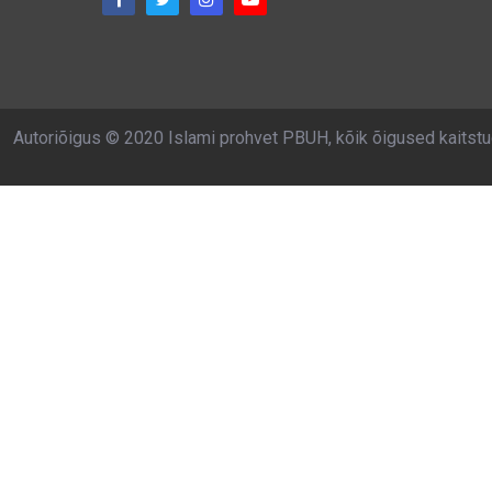
Autoriõigus © 2020 Islami prohvet PBUH, kõik õigused kaitst