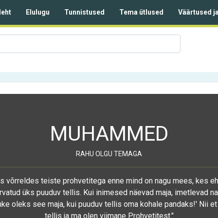
leht
Elulugu
Tunnistused
Tema ütlused
Väärtused j
MUHAMMED
RAHU OLGU TEMAGA
s võrreldes teiste prohvetitega enne mind on nagu mees, kes ehi
arvatud üks puuduv tellis. Kui inimesed näevad maja, imetlevad nad
uhke oleks see maja, kui puuduv tellis oma kohale pandaks!' Nii e
tellis ja ma olen viimane Prohvetitest."