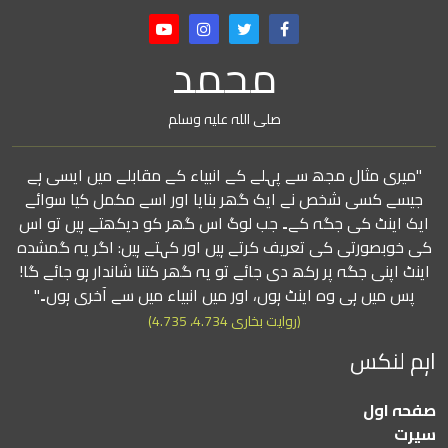
محمد
صلی اللہ علیہ وسلم
"میری مثال مجھ سے پہلے کے انبیاء کے مقابلے میں ایسی ہے
جیسے کسی شخص نے ایک گھر بنایا اور اسے مکمل کیا سوائے
ایک اینٹ کی جگہ کے۔ جب لوگ اس گھر کو دیکھتے ہیں تو اس
کی خوبصورتی کی تعریف کرتے ہیں اور کہتے ہیں: اگر یہ گمشدہ
اینٹ اپنی جگہ پر رکھ دی جائے تو یہ گھر کتنا شاندار ہو جائے گا!
پس میں ہی وہ اینٹ ہوں، اور میں انبیاء میں سے آخری ہوں۔"
(روایت بخاری 4.734، 4.735)
اہم لنکس
صفحہ اول
سیرت